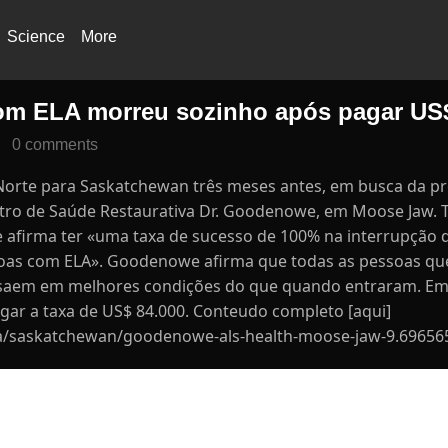
Science
More
om ELA morreu sozinho após pagar US
0 comments
o Norte para Saskatchewan três meses antes, em busca da p
o de Saúde Restaurativa Dr. Goodenowe, em Moose Jaw. Tr
 afirma ter «uma taxa de sucesso de 100% na interrupção 
soas com ELA». Goodenowe afirma que todas as pessoas qu
 saem em melhores condições do que quando entraram. Em 
gar a taxa de US$ 84.000. Conteudo completo [aqui]
a/saskatchewan/goodenowe-als-health-moose-jaw-9.69656