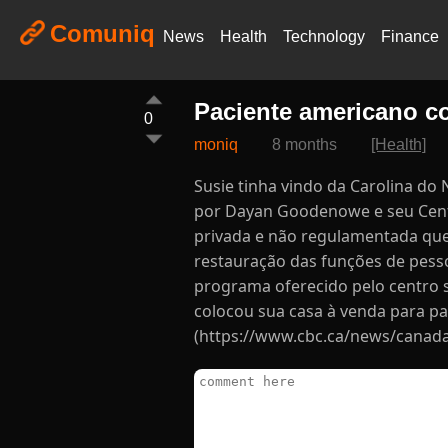
Comuniq
News
Health
Technology
Finance
Paciente americano c
0
moniq
8 months
[Health]
Susie tinha vindo da Carolina d
por Dayan Goodenowe e seu Centr
privada e não regulamentada que
restauração das funções de pes
programa oferecido pelo centro
colocou sua casa à venda para pa
(https://www.cbc.ca/news/canad