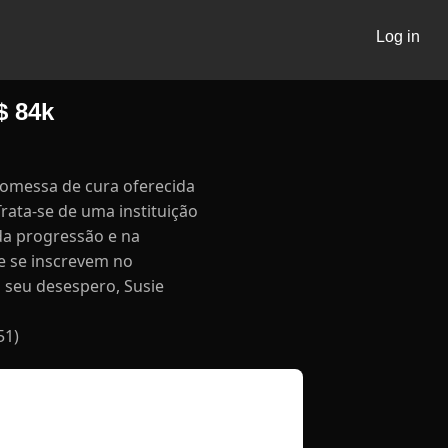
Log in
$ 84k
romessa de cura oferecida
ata-se de uma instituição
da progressão e na
e se inscrevem no
seu desespero, Susie
51)