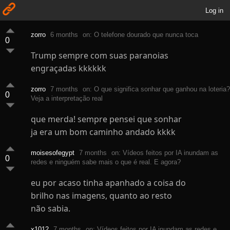
Log in
zorro
6 months
on: O telefone dourado que nunca toca
0
Trump sempre com suas paranoias
engraçadas kkkkkk
zorro
7 months
on: O que significa sonhar que ganhou na loteria?
0
Veja a interpretação real
que merda! sempre pensei que sonhar
ja era um bom caminho andado kkkk
moisesofegypt
7 months
on: Vídeos feitos por IA inundam as
0
redes e ninguém sabe mais o que é real. E agora?
eu por acaso tinha apanhado a coisa do
brilho nas imagens, quanto ao resto
não sabia.
x1012
7 months
on: Vídeos feitos por IA inundam as redes e