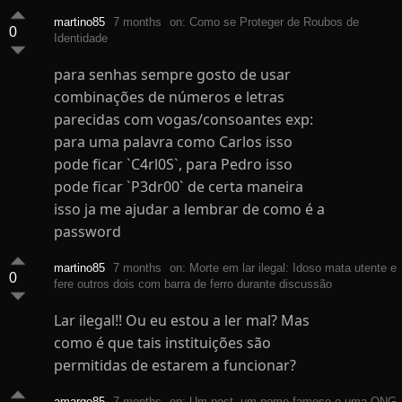
martino85
7 months
on: Como se Proteger de Roubos de
0
Identidade
para senhas sempre gosto de usar
combinações de números e letras
parecidas com vogas/consoantes exp:
para uma palavra como Carlos isso
pode ficar `C4rl0S`, para Pedro isso
pode ficar `P3dr00` de certa maneira
isso ja me ajudar a lembrar de como é a
password
martino85
7 months
on: Morte em lar ilegal: Idoso mata utente e
0
fere outros dois com barra de ferro durante discussão
Lar ilegal!! Ou eu estou a ler mal? Mas
como é que tais instituições são
permitidas de estarem a funcionar?
amargo85
7 months
on: Um post, um nome famoso e uma ONG