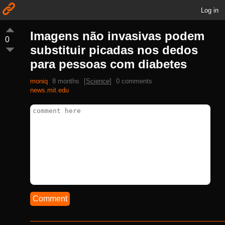
Log in
Imagens não invasivas podem
0
substituir picadas nos dedos
para pessoas com diabetes
moniq
8 months
[Science]
0 comments
news.mit.edu
Comment