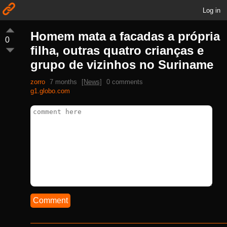
Log in
Homem mata a facadas a própria
0
filha, outras quatro crianças e
grupo de vizinhos no Suriname
zorro
7 months
[News]
0 comments
g1.globo.com
Comment