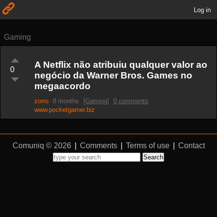
Log in
Gaming
A Netflix não atribuiu qualquer valor ao
0
negócio da Warner Bros. Games no
megaacordo
zorro
8 months
[Gaming]
0 comments
www.pocketgamer.biz
Comuniq © 2026
|
Comments
|
Terms of use
|
Contact
Search