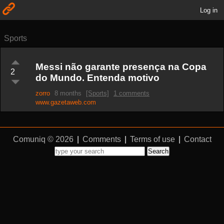
Log in
Sports
Messi não garante presença na Copa
2
do Mundo. Entenda motivo
zorro
8 months
[Sports]
1 comments
www.gazetaweb.com
Comuniq © 2026
|
Comments
|
Terms of use
|
Contact
Search