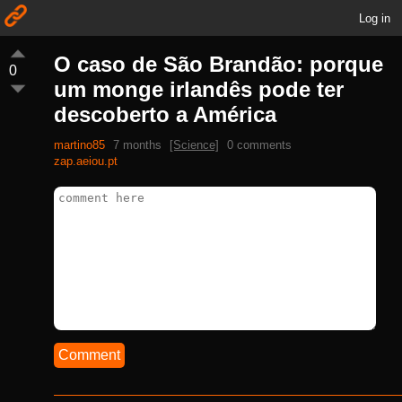
Log in
O caso de São Brandão: porque
0
um monge irlandês pode ter
descoberto a América
martino85
7 months
[Science]
0 comments
zap.aeiou.pt
Comment