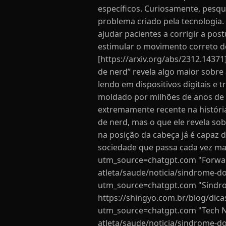
específicos. Curiosamente, pesq
problema criado pela tecnologia.
ajudar pacientes a corrigir a post
estimular o movimento correto d
[https://arxiv.org/abs/2312.14371
de nerd” revela algo maior sobr
lendo em dispositivos digitais e
moldado por milhões de anos de m
extremamente recente na históri
de nerd, mas o que ele revela s
na posição da cabeça já é capaz 
sociedade que passa cada vez mai
utm_source=chatgpt.com "Forward
atleta/saude/noticia/sindrome-d
utm_source=chatgpt.com "Síndrom
https://shingyo.com.br/blog/dica
utm_source=chatgpt.com "Tech Neck
atleta/saude/noticia/sindrome-d