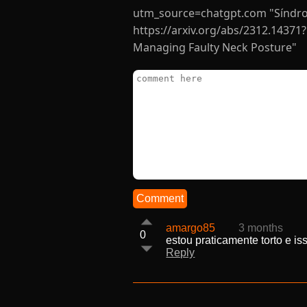
utm_source=chatgpt.com "Síndrom
https://arxiv.org/abs/2312.14371
Managing Faulty Neck Posture"
Comment
amargo85
3 months
0
estou praticamente torto e i
Reply