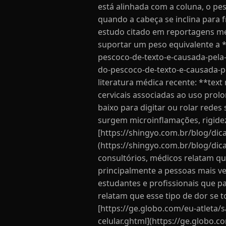
está alinhada com a coluna, o pe
quando a cabeça se inclina para 
estudo citado em reportagens mé
suportar um peso equivalente a *
pescoco-de-texto-e-causada-pela-
do-pescoco-de-texto-e-causada-p
literatura médica recente: **tex
cervicais associadas ao uso pr
baixo para digitar ou rolar rede
surgem microinflamações, rigidez
[https://shingyo.com.br/blog/dica
(https://shingyo.com.br/blog/dica
consultórios, médicos relatam qu
principalmente a pessoas mais ve
estudantes e profissionais que p
relatam que esse tipo de dor se 
[https://ge.globo.com/eu-atleta
celular.ghtml](https://ge.globo.