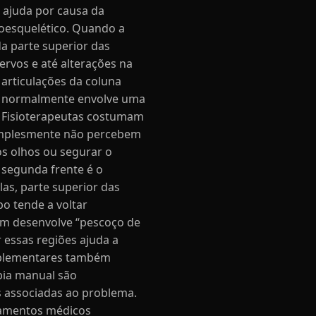
e ajuda por causa da
oesquelético. Quando a
a parte superior das
ervos e até alterações na
articulações da coluna
to normalmente envolve uma
. Fisioterapeutas costumam
 simplesmente não percebem
os olhos ou segurar o
A segunda frente é o
as, parte superior das
po tende a voltar
em desenvolve “pescoço de
 essas regiões ajuda a
omplementares também
apia manual são
s associadas ao problema.
atamentos médicos