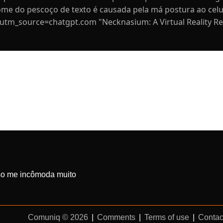
e do pescoço de texto é causada pela má postura ao celula
?utm_source=chatgpt.com "Necknasium: A Virtual Reality Re
sso me incômoda muito
Comuniq © 2026
|
Comments
|
Terms of use
|
Contac