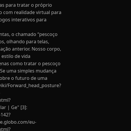
s para tratar o próprio
 com realidade virtual para
jogos interativos para
 contas, o chamado “pescoço
s, olhando para telas,
ação anterior. Nosso corpo,
estilo de vida
penas como tratar o pescoço
s. Se uma simples mudança
 sobre o futuro de uma
/wiki/Forward_head_posture?
-
html?
r | Ge" [3]:
-142?
/ge.globo.com/eu-
html?