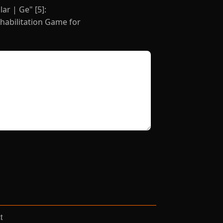
r | Ge" [5]:
habilitation Game for
t