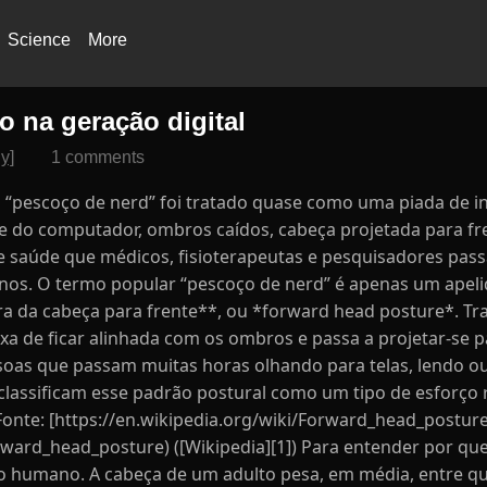
Science
More
o na geração digital
y]
1 comments
pescoço de nerd” foi tratado quase como uma piada de in
e do computador, ombros caídos, cabeça projetada para fre
 saúde que médicos, fisioterapeutas e pesquisadores pass
anos. O termo popular “pescoço de nerd” é apenas um apeli
 da cabeça para frente**, ou *forward head posture*. Tra
a de ficar alinhada com os ombros e passa a projetar-se p
as que passam muitas horas olhando para telas, lendo ou
lassificam esse padrão postural como um tipo de esforço 
 Fonte: [https://en.wikipedia.org/wiki/Forward_head_posture
rward_head_posture) ([Wikipedia][1]) Para entender por que
rpo humano. A cabeça de um adulto pesa, em média, entre qu