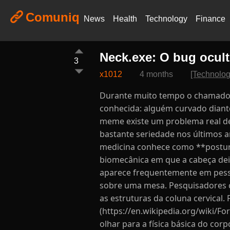
Comuniq
News
Health
Technology
Finance
Neck.exe: O bug ocult
3
x1012
4 months
[Technolog
Durante muito tempo o chamado “
conhecida: alguém curvado diant
meme existe um problema real de
bastante seriedade nos últimos 
medicina conhece como **postura
biomecânica em que a cabeça deix
aparece frequentemente em pesso
sobre uma mesa. Pesquisadores c
as estruturas da coluna cervical.
(https://en.wikipedia.org/wiki/Fo
olhar para a física básica do co