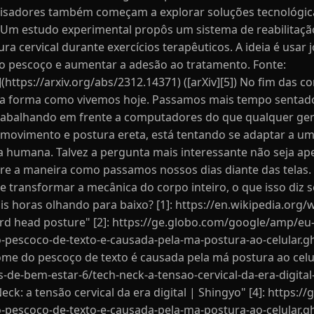
uisadores também começam a explorar soluções tecnológica
 Um estudo experimental propôs um sistema de reabilitação
ura cervical durante exercícios terapêuticos. A ideia é usar 
o pescoço e aumentar a adesão ao tratamento. Fonte:
](https://arxiv.org/abs/2312.14371) ([arXiv][5]) No fim das
e a forma como vivemos hoje. Passamos mais tempo sentado
 trabalhando em frente a computadores do que qualquer ger
ovimento e postura ereta, está tentando se adaptar a um 
a humana. Talvez a pergunta mais interessante não seja a
obre a maneira como passamos nossos dias diante das tela
de transformar a mecânica do corpo inteiro, o que isso diz
s horas olhando para baixo? [1]: https://en.wikipedia.org
 head posture" [2]: https://ge.globo.com/google/amp/eu
o-pescoco-de-texto-e-causada-pela-ma-postura-ao-celular.g
e do pescoço de texto é causada pela má postura ao celula
s-de-bem-estar-6/tech-neck-a-tensao-cervical-da-era-digital
: a tensão cervical da era digital | Shingyo" [4]: https:/
o-pescoco-de-texto-e-causada-pela-ma-postura-ao-celular.g