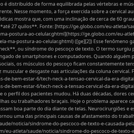
so é distribuído de forma equilibrada pelas vértebras e m
frente. Nesse momento, a força exercida sobre a cervical
dicas mostra que, com uma inclinação de cerca de 60 grau
*até 27 quilos**. Fonte: [https://ge.globo.com/eu-atleta/s
ma-postura-ao-celular.ghtml](https://ge.globo.com/eu-atle
ela-ma-postura-ao-celular.ghtml) ([ge][2]) Esse fenômeno
t neck**, ou síndrome do pescoço de texto. O termo surgiu
olongado de smartphones e computadores. Quando alguém 
s sociais, os músculos do pescoço ficam constantemente t
 muscular e desgaste nas articulações da coluna cervical. 
s-de-bem-estar-6/tech-neck-a-tensao-cervical-da-era-digita
s-de-bem-estar-6/tech-neck-a-tensao-cervical-da-era-digital
e o perfil dos pacientes mudou. Há duas décadas, dores ce
lhas ou trabalhadores braçais. Hoje o problema aparece ca
assam boa parte do dia diante de telas. Neurocirurgiões e e
tornou uma das principais causas de afastamento do trabal
/saude/noticia/sindrome-do-pescoco-de-texto-e-causada-pel
com/eu-atleta/saude/noticia/sindrome-do-pescoco-de-texto