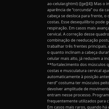
ao-celular.ghtml) ([ge][4]) Mas 
aparência de “corcunda” ou da c
cabeça se desloca para frente, o
costas. Esse desequilíbrio pode 
respiração. Em casos mais avança
cervical. A correção desse quad
combinação de reeducação postur
trabalhar três frentes principai
o quanto inclinam a cabeça duran
celular mais alto, já reduzem a i
**fortalecimento dos músculos qu
costas e musculatura cervical aju
automaticamente à posição anter
nerd” costuma ter músculos peito
devolver amplitude de movimento
entram nesse processo. Programas
frequentemente utilizados para c
Em casos mais raros, quando há 