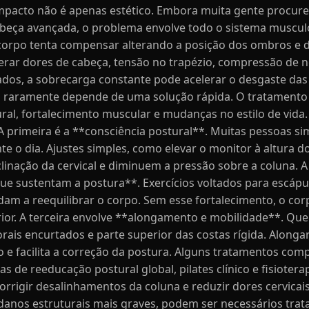
o impacto não é apenas estético. Embora muita gente procur
abeça avançada, o problema envolve todo o sistema muscul
 corpo tenta compensar alterando a posição dos ombros e d
gerar dores de cabeça, tensão no trapézio, compressão de n
dos, a sobrecarga constante pode acelerar o desgaste das 
ro raramente depende de uma solução rápida. O tratamen
al, fortalecimento muscular e mudanças no estilo de vida
s. A primeira é a **consciência postural**. Muitas pessoas
te o dia. Ajustes simples, como elevar o monitor à altura d
nclinação da cervical e diminuem a pressão sobre a coluna. 
e sustentam a postura**. Exercícios voltados para escápul
dam a reequilibrar o corpo. Sem esse fortalecimento, o cor
ior. A terceira envolve **alongamento e mobilidade**. Qu
rais encurtados e parte superior das costas rígida. Alongar
 e facilita a correção da postura. Alguns tratamentos c
 de reeducação postural global, pilates clínico e fisioter
orrigir desalinhamentos da coluna e reduzir dores cervicai
danos estruturais mais graves, podem ser necessários tr