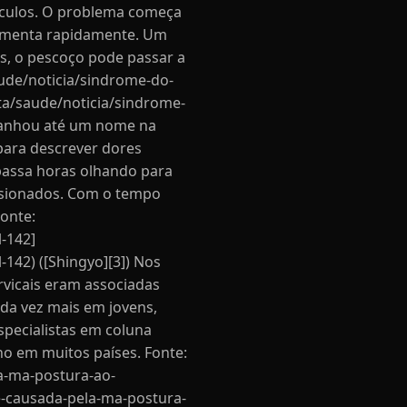
úsculos. O problema começa
 aumenta rapidamente. Um
s, o pescoço pode passar a
aude/noticia/sindrome-do-
ta/saude/noticia/sindrome-
 ganhou até um nome na
 para descrever dores
passa horas olhando para
ensionados. Com o tempo
Fonte:
l-142]
-142) ([Shingyo][3]) Nos
rvicais eram associadas
da vez mais em jovens,
specialistas em coluna
ho em muitos países. Fonte:
a-ma-postura-ao-
-e-causada-pela-ma-postura-